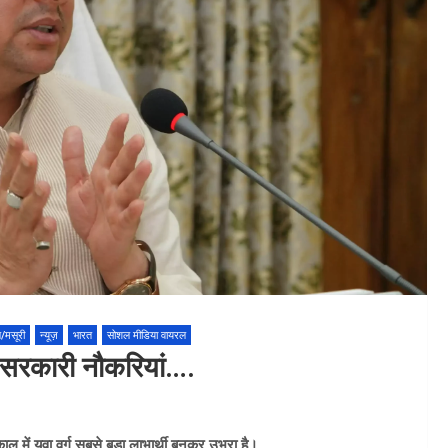
न/मसूरी
न्यूज़
भारत
सोशल मीडिया वायरल
 सरकारी नौकरियां….
यकाल में युवा वर्ग सबसे बड़ा लाभार्थी बनकर उभरा है।