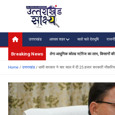
Skip
to
content
Uttarakhand Shakshya
My News Portal
उत्तराखंड
आपका शहर
चलो चले देवभूमि
राजनी
Breaking News
और सब्जी उत्पादकों को मिलेगा आधुनिक कोल्ड स्टोरेज का लाभ, किसानों की आय बढ़ाने क
Home
उत्तराखंड
धामी सरकार ने चार साल में दी 25 हजार सरकारी नौकरिया