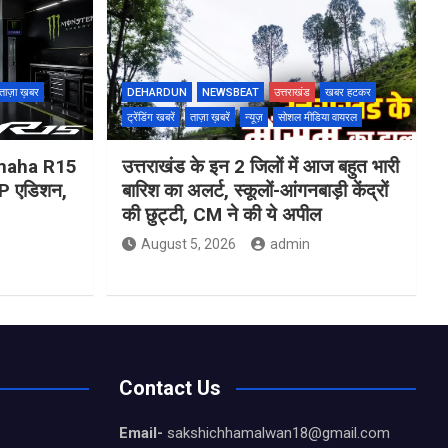
ताज़ा ख़बर
DEHARDUN
NEWSBEAT
उत्तराखंड
खबर हटकर
ट्रेंडिंग खबरें
ताज़ा ख़बरें
न्यूज़
सोशल मीडिया वायरल
Yamaha R15
उत्तराखंड के इन 2 जिलों में आज बहुत भारी
 एडिशन,
बारिश का अलर्ट, स्कूलों-आंगनबाड़ी केंद्रों
की छुट्टी, CM ने की ये अपील
August 5, 2026
admin
Contact Us
Email-
sakshichhamalwan18@gmail.com