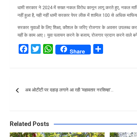
धामी सरकार ने 2024 में सख्त नकल विरोध कानून लागू करते हुए, नकल माफि
नहीं हुआ है, यही नहीं धामी सरकार पेपर लीक में शामिल 100 से अधिक माफिय
सरकार युवाओं के लिए शिक्षा, कौशल के जरिए रोजगार के अवसर उपलब्ध करान
यहीं के काम आए। युवा पलायन करने के बजाय, रोजगार प्रदान करने वाले ब
F
T
W
S
Share
a
wi
h
h
ce
tt
at
ar
b
er
s
e
Post
o
A
अब ओटीटी पर दहाड़ लगाने आ रही ‘महावतार नरसिम्हा’…
navigation
o
p
k
p
Related Posts