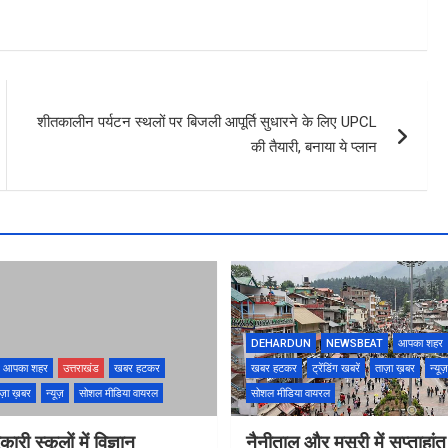
शीतकालीन पर्यटन स्थलों पर बिजली आपूर्ति सुधारने के लिए UPCL
की तैयारी, बनाया ये प्लान
DEHARDUN
NEWSBEAT
आपका शहर
आपका शहर
उत्तराखंड
खबर हटकर
खबर हटकर
ट्रेंडिंग खबरें
ताज़ा ख़बर
न्यूज़
ज़ा ख़बर
न्यूज़
सोशल मीडिया वायरल
सोशल मीडिया वायरल
ारी स्कूलों में विज्ञान
नैनीताल और मसूरी में सप्ताहांत