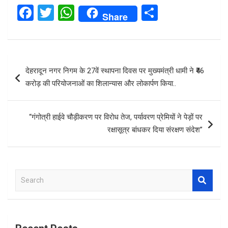
F
T
W
S
Share
a
wi
h
h
ce
tt
at
ar
b
er
s
e
Post
देहरादून नगर निगम के 27वें स्थापना दिवस पर मुख्यमंत्री धामी ने ₹46
o
A
navigation
करोड़ की परियोजनाओं का शिलान्यास और लोकार्पण किया..
o
p
k
p
“गंगोत्री हाईवे चौड़ीकरण पर विरोध तेज, पर्यावरण प्रेमियों ने पेड़ों पर
रक्षासूत्र बांधकर दिया संरक्षण संदेश”
S
e
a
r
c