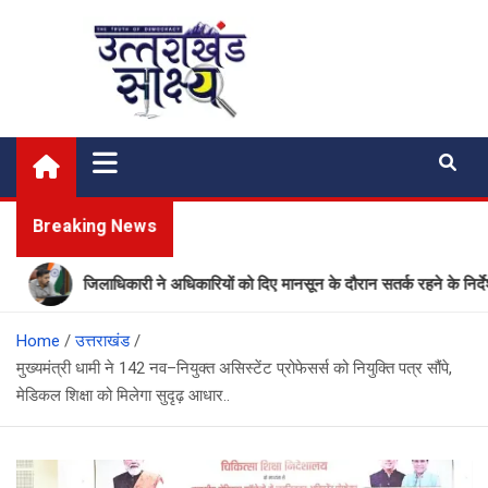
Skip
to
content
Uttarakhand Shakshya
My News Portal
Breaking News
जिलाधिकारी ने अधिकारियों को दिए मानसून के दौरान सतर्क रहने के निर्देश
Home
उत्तराखंड
मुख्यमंत्री धामी ने 142 नव–नियुक्त असिस्टेंट प्रोफेसर्स को नियुक्ति पत्र सौंपे,
मेडिकल शिक्षा को मिलेगा सुदृढ़ आधार..