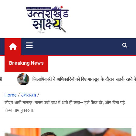
Skip
to
content
Uttarakhand Shakshya
My News Portal
Breaking News
जिलाधिकारी ने अधिकारियों को दिए मानसून के दौरान सतर्क रहने के निर्द
Home
उत्तराखंड
सीएम धामी नाराज़: गलत पर्चा हाथ में आते ही कहा—‘इसे फेंक दो’, और बिना पढ़े
किया नाम पुकारना…