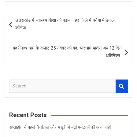
ce
tt
at
ar
b
er
s
e
Post
उत्तराखंड में स्वास्थ्य शिक्षा को बढ़ावा—हर जिले में बनेगा मेडिकल
o
A
navigation
कॉलेज..
o
p
k
p
बदरीनाथ धाम के कपाट 25 नवंबर को बंद, चारधाम यात्रा अब 12 दिन
अतिरिक्त..
S
e
a
r
c
Recent Posts
h
सप्ताहांत से पहले नैनीताल और मसूरी में बढ़ी पर्यटकों की आवाजाही