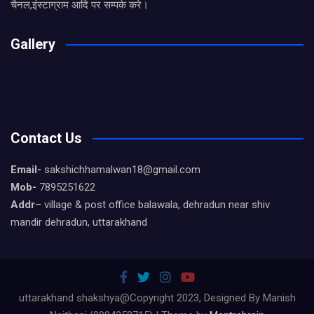
चैनल,इंस्टाग्राम आदि पर सम्पर्क करे।
Gallery
Contact Us
Email-
sakshichhamalwan18@gmail.com
Mob-
7895251622
Addr
– village & post office balawala, dehradun near shiv
mandir dehradun, uttarakhand
uttarakhand shakshya@Copyright 2023, Designed By Manish