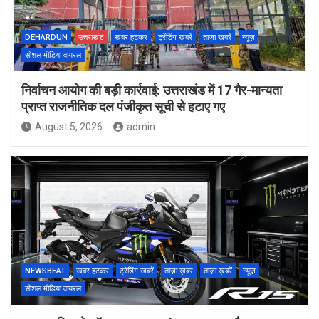
DEHARDUN
उत्तराखंड
खबर हटकर
ट्रेंडिंग खबरें
ताज़ा ख़बरें
न्यूज़
सोशल मीडिया वायरल
निर्वाचन आयोग की बड़ी कार्रवाई: उत्तराखंड में 17 गैर-मान्यता
प्राप्त राजनीतिक दल पंजीकृत सूची से हटाए गए
August 5, 2026
admin
NEWSBEAT
खबर हटकर
ट्रेंडिंग खबरें
ताज़ा ख़बर
ताज़ा ख़बरें
न्यूज़
सोशल मीडिया वायरल