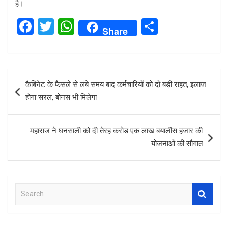
है।
F
T
W
S
Share
a
wi
h
h
ce
tt
at
ar
b
er
s
e
Post
कैबिनेट के फैसले से लंबे समय बाद कर्मचारियों को दो बड़ी राहत, इलाज
o
A
navigation
होगा सरल, बोनस भी मिलेगा
o
p
k
p
महाराज ने घनसाली को दी तेरह करोड एक लाख बयालीस हजार की
योजनाओं की सौगात
S
e
a
r