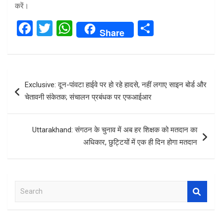
करें।
F
T
W
S
Share
a
wi
h
h
ce
tt
at
ar
b
er
s
e
Post
Exclusive: दून-पांवटा हाईवे पर हो रहे हादसे, नहीं लगाए साइन बोर्ड और
o
A
navigation
चेतावनी संकेतक; संचालन प्रबंधक पर एफआईआर
o
p
k
p
Uttarakhand: संगठन के चुनाव में अब हर शिक्षक को मतदान का
अधिकार, छुट्टियों में एक ही दिन होगा मतदान
S
e
a