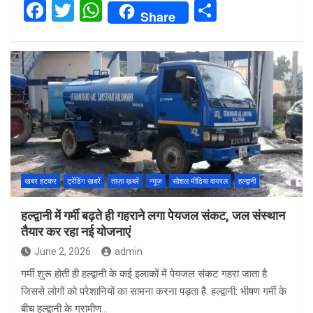
F
T
W
S
Share
a
wi
h
h
ce
tt
at
ar
b
er
s
e
o
A
o
p
k
p
खबर हटकर
ट्रेंडिंग खबरें
ताज़ा ख़बरें
न्यूज़
सोशल मीडिया वायरल
हल्द्वानी
हल्द्वानी में गर्मी बढ़ते ही गहराने लगा पेयजल संकट, जल संस्थान
तैयार कर रहा नई योजनाएं
June 2, 2026
admin
गर्मी शुरू होती ही हल्द्वानी के कई इलाकों में पेयजल संकट गहरा जाता है.
जिससे लोगों को परेशानियों का सामना करना पड़ता है. हल्द्वानी: भीषण गर्मी के
बीच हल्द्वानी के ग्रामीण…