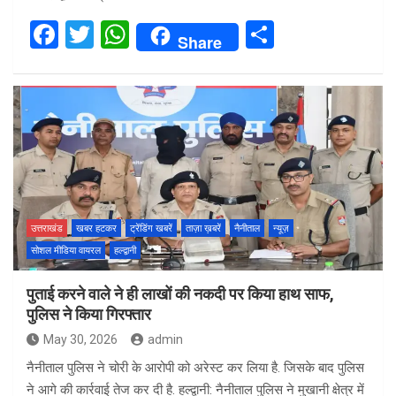
F
T
W
S
Share
a
wi
h
h
ce
tt
at
ar
b
er
s
e
o
A
o
p
k
p
उत्तराखंड
खबर हटकर
ट्रेंडिंग खबरें
ताज़ा ख़बरें
नैनीताल
न्यूज़
सोशल मीडिया वायरल
हल्द्वानी
पुताई करने वाले ने ही लाखों की नकदी पर किया हाथ साफ,
पुलिस ने किया गिरफ्तार
May 30, 2026
admin
नैनीताल पुलिस ने चोरी के आरोपी को अरेस्ट कर लिया है. जिसके बाद पुलिस
ने आगे की कार्रवाई तेज कर दी है. हल्द्वानी: नैनीताल पुलिस ने मुखानी क्षेत्र में