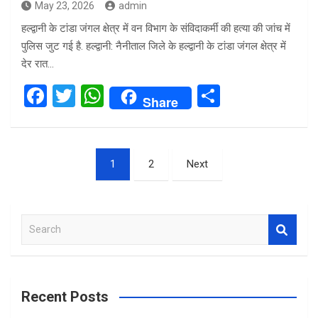
May 23, 2026
admin
हल्द्वानी के टांडा जंगल क्षेत्र में वन विभाग के संविदाकर्मी की हत्या की जांच में
पुलिस जुट गई है. हल्द्वानी: नैनीताल जिले के हल्द्वानी के टांडा जंगल क्षेत्र में
देर रात…
F
T
W
S
Share
a
wi
h
h
ce
tt
at
ar
Posts
b
er
s
e
1
2
Next
pagination
o
A
o
p
S
k
p
e
a
r
c
Recent Posts
h