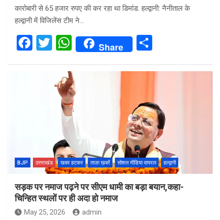
कारोबारी से 65 हजार रुपए की कर रहा था डिमांड. हल्द्वानी: नैनीताल के
हल्द्वानी में विजिलेंस टीम ने…
F
T
W
S
Share
a
wi
h
h
ce
tt
at
ar
b
er
s
e
o
A
o
p
k
p
BJP
उत्तराखंड
खबर हटकर
ताज़ा ख़बरें
सोशल मीडिया वायरल
हल्द्वानी
सड़क पर नमाज पढ़ने पर सीएम धामी का बड़ा बयान,कहा-
चिन्हित स्थलों पर ही अदा हो नमाज
May 25, 2026
admin