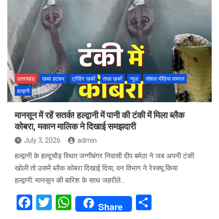
ce
tt
at
ar
b
er
s
e
o
A
o
p
k
p
उत्तराखंड
खबर हटकर
ट्रेंडिंग खबरें
ताज़ा ख़बरें
न्यूज़
सोशल मीडिया वायरल
हल्द्वानी
मानसून में रहें सतर्क! हल्द्वानी में पानी की टंकी में मिला ब्लैक
कोबरा, मकान मालिक ने दिखाई समझदारी
July 3, 2026
admin
हल्द्वानी के हल्दूचौड़ स्थित जग्गीबंगर निवासी दीप बमेठा ने जब अपनी टंकी
खोली तो उसमें ब्लैक कोबरा दिखाई दिया, वन विभाग ने रेस्क्यू किया
हल्द्वानी: मानसून की बारिश के साथ जहरीले…
F
T
W
S
Share
a
wi
h
h