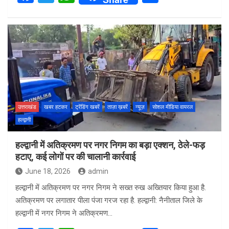
a
wi
h
h
ce
tt
at
ar
b
er
s
e
o
A
o
p
k
p
उत्तराखंड
खबर हटकर
ट्रेंडिंग खबरें
ताज़ा ख़बरें
न्यूज़
सोशल मीडिया वायरल
हल्द्वानी
हल्द्वानी में अतिक्रमण पर नगर निगम का बड़ा एक्शन, ठेले-फड़
हटाए, कई लोगों पर की चालानी कार्रवाई
June 18, 2026
admin
हल्द्वानी में अतिक्रमण पर नगर निगम ने सख्त रुख अख्तियार किया हुआ है.
अतिक्रमण पर लगातार पीला पंजा गरज रहा है. हल्द्वानी: नैनीताल जिले के
हल्द्वानी में नगर निगम ने अतिक्रमण…