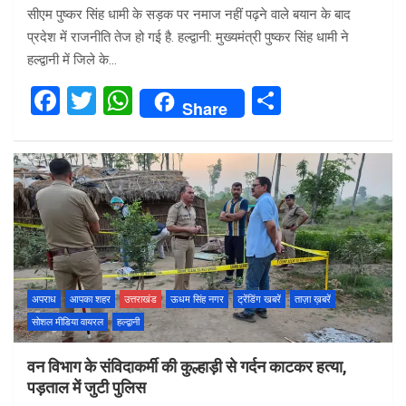
सीएम पुष्कर सिंह धामी के सड़क पर नमाज नहीं पढ़ने वाले बयान के बाद
प्रदेश में राजनीति तेज हो गई है. हल्द्वानी: मुख्यमंत्री पुष्कर सिंह धामी ने
हल्द्वानी में जिले के…
F
T
W
S
Share
a
wi
h
h
ce
tt
at
ar
b
er
s
e
o
A
o
p
k
p
अपराध
आपका शहर
उत्तराखंड
ऊधम सिंह नगर
ट्रेंडिंग खबरें
ताज़ा ख़बरें
सोशल मीडिया वायरल
हल्द्वानी
वन विभाग के संविदाकर्मी की कुल्हाड़ी से गर्दन काटकर हत्या,
पड़ताल में जुटी पुलिस