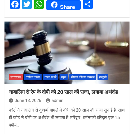
F
T
W
S
Share
a
wi
h
h
ce
tt
at
ar
b
er
s
e
o
A
o
p
k
p
उत्तराखंड
ट्रेंडिंग खबरें
ताज़ा ख़बरें
न्यूज़
सोशल मीडिया वायरल
हल्द्वानी
नाबालिग से रेप के दोषी को 20 साल की सजा, लगाया अर्थदंड
June 13, 2026
admin
कोर्ट ने नाबालिग से दुष्कर्म मामले में दोषी को 20 साल की सजा सुनाई है. साथ
ही कोर्ट ने दोषी पर अर्थदंड भी लगाया है. हरिद्वार: धर्मनगरी हरिद्वार एक 15
वर्षीय…