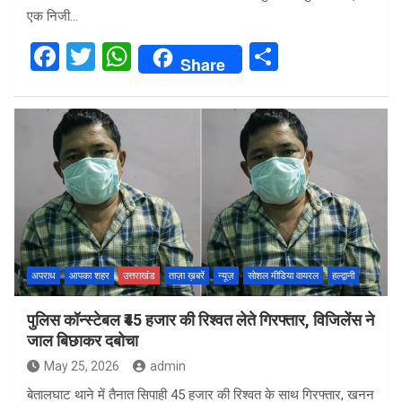
एक निजी…
F
T
W
S
Share
a
wi
h
h
ce
tt
at
ar
b
er
s
e
o
A
o
p
k
p
अपराध
आपका शहर
उत्तराखंड
ताज़ा ख़बरें
न्यूज़
सोशल मीडिया वायरल
हल्द्वानी
पुलिस कॉन्स्टेबल ₹45 हजार की रिश्वत लेते गिरफ्तार, विजिलेंस ने
जाल बिछाकर दबोचा
May 25, 2026
admin
बेतालघाट थाने में तैनात सिपाही 45 हजार की रिश्वत के साथ गिरफ्तार, खनन