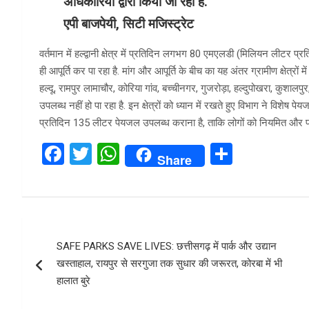
अधिकारियों द्वारा किया जा रहा है.
एपी बाजपेयी, सिटी मजिस्ट्रेट
वर्तमान में हल्द्वानी क्षेत्र में प्रतिदिन लगभग 80 एमएलडी (मिलियन लीट
ही आपूर्ति कर पा रहा है. मांग और आपूर्ति के बीच का यह अंतर ग्रामीण क्षेत्रों
हल्दू, रामपुर लामाचौर, कोरिया गांव, बच्चीनगर, गुजरोड़ा, हल्दुपोखरा, कुशालपु
उपलब्ध नहीं हो पा रहा है. इन क्षेत्रों को ध्यान में रखते हुए विभाग ने विशेष पेयजल
प्रतिदिन 135 लीटर पेयजल उपलब्ध कराना है, ताकि लोगों को नियमित और पर्या
F
T
W
S
Share
a
wi
h
h
ce
tt
at
ar
b
er
s
e
Post
o
A
SAFE PARKS SAVE LIVES: छत्तीसगढ़ में पार्क और उद्यान
navigation
o
p
खस्ताहाल, रायपुर से सरगुजा तक सुधार की जरूरत, कोरबा में भी
k
p
हालात बुरे