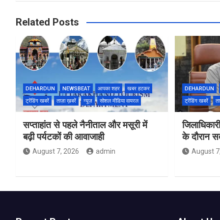
Related Posts
DEHARDUN
NEWSBEAT
आपका शहर
खबर हटकर
DEHARDUN
ट्रेंडिंग खबरें
ताज़ा ख़बरें
न्यूज़
सोशल मीडिया वायरल
ट्रेंडिंग खबरें
ता
सप्ताहांत से पहले नैनीताल और मसूरी में
जिलाधिकारी
बढ़ी पर्यटकों की आवाजाही
के दौरान सतर
August 7, 2026
admin
August 7