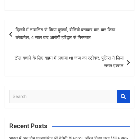
a
wi
h
h
ce
tt
at
ar
b
er
s
e
Post
दिल्ली में नाबालिग से किया दुष्कर्म, वीडियो बनाकर बार-बार किया
o
A
navigation
ब्लैकमेल, 4 साल बाद आरोपी हरिद्वार से गिरफ्तार
o
p
k
p
टोल बचाने के लिए वाहन में लगाया था जज का स्टीकर, पुलिस ने लिया
सख्त एक्शन
S
e
a
r
c
Recent Posts
h
भारत में अब होम एप्लायंसेज भी बेचेगी Xiaomi, लॉन्च किया नया Mijia सब-