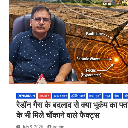
DEHARDUN
उत्तराखंड
खबर हटकर
ट्रेंडिंग खबरें
ताज़ा ख़बरें
न्यूज़
मौसम
सो
रेडॉन गैस के बदलाव से क्या भूकंप का
के भी मिले चौंकाने वाले फैक्ट्स
July 9, 2026
admin