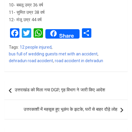
10- बबलू उम्र 36 वर्ष
11- सुमित उम्र 38 वर्ष
12- मंजू उम्र 44 वर्ष
F
T
W
S
Share
a
wi
h
h
Tags:
12 people injured
,
ce
tt
at
ar
bus full of wedding guests met with an accident
,
b
er
s
e
dehradun road accident
,
road accident in dehradun
o
A
o
p
Post
k
p
उत्तराखंड को मिला नया DGP, गृह विभाग ने जारी किए आदेश
navigation
उत्तरकाशी में महसूस हुए भूकंप के झटके, घरों से बाहर दौड़े लोह