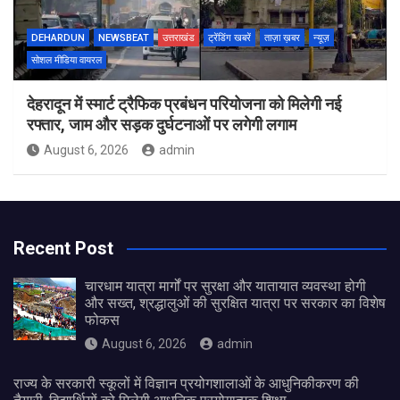
DEHARDUN
NEWSBEAT
उत्तराखंड
ट्रेंडिंग खबरें
ताज़ा ख़बर
न्यूज़
सोशल मीडिया वायरल
देहरादून में स्मार्ट ट्रैफिक प्रबंधन परियोजना को मिलेगी नई
रफ्तार, जाम और सड़क दुर्घटनाओं पर लगेगी लगाम
August 6, 2026
admin
Recent Post
चारधाम यात्रा मार्गों पर सुरक्षा और यातायात व्यवस्था होगी
और सख्त, श्रद्धालुओं की सुरक्षित यात्रा पर सरकार का विशेष
फोकस
August 6, 2026
admin
राज्य के सरकारी स्कूलों में विज्ञान प्रयोगशालाओं के आधुनिकीकरण की