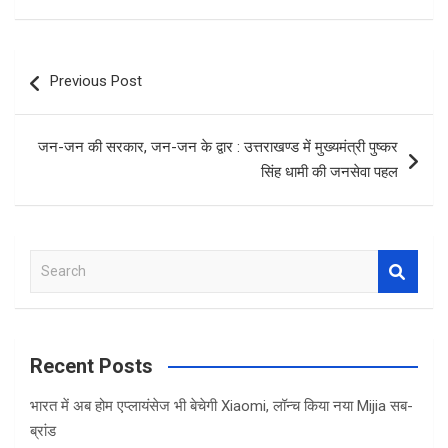
ce
tt
at
ar
b
er
s
e
Post
Previous Post
o
A
navigation
o
p
जन-जन की सरकार, जन-जन के द्वार : उत्तराखण्ड में मुख्यमंत्री पुष्कर
k
p
सिंह धामी की जनसेवा पहल
S
e
a
r
c
Recent Posts
h
भारत में अब होम एप्लायंसेज भी बेचेगी Xiaomi, लॉन्च किया नया Mijia सब-
ब्रांड