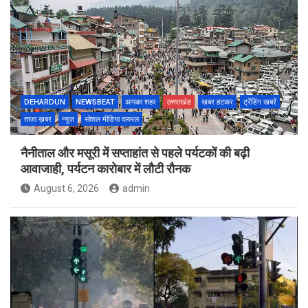
DEHARDUN
NEWSBEAT
आपका शहर
उत्तराखंड
खबर हटकर
ट्रेंडिंग खबरें
ताज़ा ख़बर
न्यूज़
सोशल मीडिया वायरल
नैनीताल और मसूरी में सप्ताहांत से पहले पर्यटकों की बढ़ी
आवाजाही, पर्यटन कारोबार में लौटी रौनक
August 6, 2026
admin