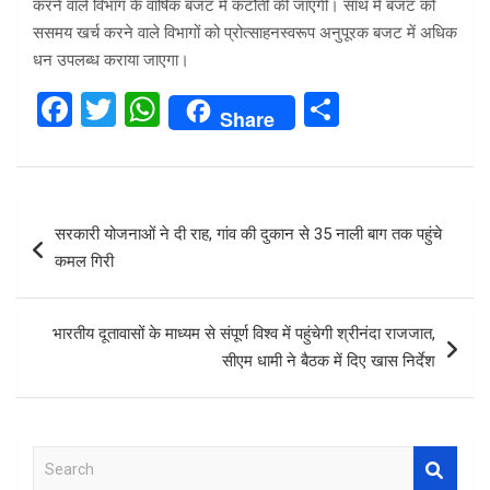
करने वाले विभाग के वार्षिक बजट में कटौती की जाएगी। साथ में बजट को
ससमय खर्च करने वाले विभागों को प्रोत्साहनस्वरूप अनुपूरक बजट में अधिक
धन उपलब्ध कराया जाएगा।
F
T
W
S
Share
a
wi
h
h
ce
tt
at
ar
b
er
s
e
Post
सरकारी योजनाओं ने दी राह, गांव की दुकान से 35 नाली बाग तक पहुंचे
o
A
navigation
कमल गिरी
o
p
k
p
भारतीय दूतावासों के माध्यम से संपूर्ण विश्व में पहुंचेगी श्रीनंदा राजजात,
सीएम धामी ने बैठक में दिए खास निर्देश
S
e