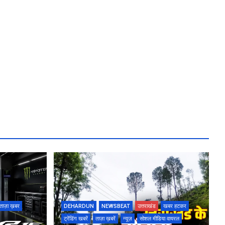
ताज़ा ख़बर
DEHARDUN
NEWSBEAT
उत्तराखंड
खबर हटकर
ट्रेंडिंग खबरें
ताज़ा ख़बरें
न्यूज़
सोशल मीडिया वायरल