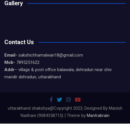
Gallery
Contact Us
Email-
sakshichhamalwan18@gmail.com
Mob-
7895251622
Addr
– village & post office balawala, dehradun near shiv
mandir dehradun, uttarakhand
uttarakhand shakshya@Copyright 2023, Designed By Manish
Naithani (9084358715) | Theme by
Mantrabrain