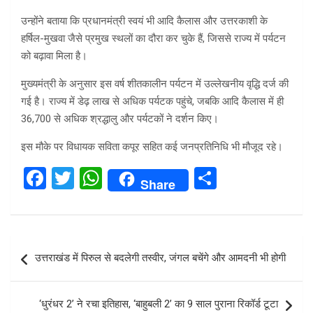
उन्होंने बताया कि प्रधानमंत्री स्वयं भी आदि कैलास और उत्तरकाशी के
हर्षिल-मुखवा जैसे प्रमुख स्थलों का दौरा कर चुके हैं, जिससे राज्य में पर्यटन
को बढ़ावा मिला है।
मुख्यमंत्री के अनुसार इस वर्ष शीतकालीन पर्यटन में उल्लेखनीय वृद्धि दर्ज की
गई है। राज्य में डेढ़ लाख से अधिक पर्यटक पहुंचे, जबकि आदि कैलास में ही
36,700 से अधिक श्रद्धालु और पर्यटकों ने दर्शन किए।
इस मौके पर विधायक सविता कपूर सहित कई जनप्रतिनिधि भी मौजूद रहे।
F
T
W
S
Share
a
wi
h
h
ce
tt
at
ar
b
er
s
e
Post
उत्तराखंड में पिरुल से बदलेगी तस्वीर, जंगल बचेंगे और आमदनी भी होगी
o
A
navigation
o
p
‘धुरंधर 2’ ने रचा इतिहास, ‘बाहुबली 2’ का 9 साल पुराना रिकॉर्ड टूटा
k
p