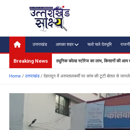
Skip
to
content
Uttarakhand Shakshya
My News Portal
उत्तराखंड
आपका शहर
चलो चले देवभूमि
राजनी
Breaking News
 उत्पादकों को मिलेगा आधुनिक कोल्ड स्टोरेज का लाभ, किसानों की आय बढ़ाने की दिशा म
Home
उत्तराखंड
देहरादून में अस्पतालकर्मी पर कांच की टूटी बोतल से जान