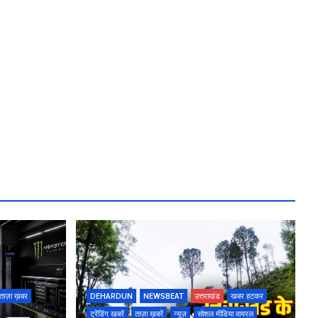
ताज़ा ख़बर
DEHARDUN
NEWSBEAT
उत्तराखंड
खबर हटकर
ट्रेंडिंग खबरें
ताज़ा ख़बरें
न्यूज़
सोशल मीडिया वायरल