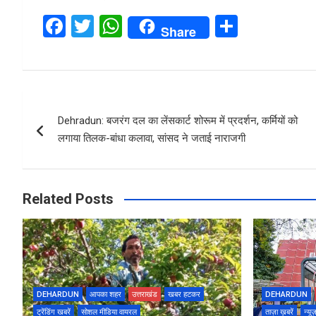
F
T
W
S
Share
a
wi
h
h
ce
tt
at
ar
b
er
s
e
Post
o
A
Dehradun: बजरंग दल का लेंसकार्ट शोरूम में प्रदर्शन, कर्मियों को
navigation
o
p
लगाया तिलक-बांधा कलावा, सांसद ने जताई नाराजगी
k
p
Related Posts
DEHARDUN
आपका शहर
उत्तराखंड
खबर हटकर
DEHARDUN
ट्रेंडिंग खबरें
सोशल मीडिया वायरल
ताज़ा ख़बरें
न्यू