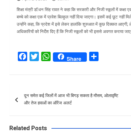
शिक्षा मंत्री डाॅ.धन सिंह रावत ने कहा कि सरकारी और निजी स्कूलों में कक्षा
बच्चे को कक्षा एक में प्रवेश बिल्कुल नहीं दिया जाएगा। इसमें कई छूट नहीं मि
उन्होंने कहा, कि प्रदेश में इसे लेकर हालांकि शुरुआत में कुछ दिक्कत आएगी, ल
अधिकारियों को निर्देश दिए हैं कि निजी स्कूलों को भी इससे अवगत कराया जाए
F
T
W
S
Share
a
wi
h
h
ce
tt
at
ar
b
er
s
e
Post
o
A
दून समेत कई जिलों में आज भी बिगड़ सकता है मौसम, ओलावृष्टि
navigation
o
p
और तेज हवाओं का ऑरेंज अलर्ट
k
p
Related Posts