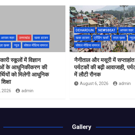
DEHARDUN
NEWSBEAT
आपका शहर
आपका शहर
उत्तराखंड
खबर हटकर
खबर हटकर
ट्रेंडिंग खबरें
ताज़ा ख़बर
न्यूज़
ज़ा ख़बर
न्यूज़
सोशल मीडिया वायरल
सोशल मीडिया वायरल
ारी स्कूलों में विज्ञान
नैनीताल और मसूरी में सप्ताहांत
ाओं के आधुनिकीकरण की
पर्यटकों की बढ़ी आवाजाही, पर्
यार्थियों को मिलेगी आधुनिक
में लौटी रौनक
शिक्षा
August 6, 2026
admin
, 2026
admin
Gallery