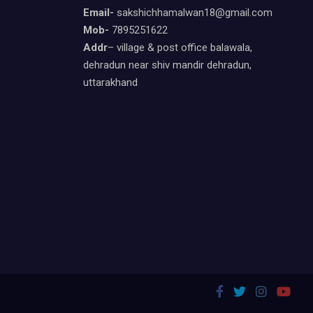
Email-
sakshichhamalwan18@gmail.com
Mob-
7895251622
Addr
– village & post office balawala,
dehradun near shiv mandir dehradun,
uttarakhand