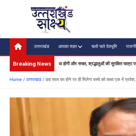
Skip
to
content
Uttarakhand Shakshya
My News Portal
उत्तराखंड
आपका शहर
चलो चले देवभूमि
राजनी
Breaking News
ों पर सुरक्षा और यातायात व्यवस्था होगी और सख्त, श्रद्धालुओं की सुरक्षित यात्रा पर सर
Home
उत्तराखंड
छह साल का होने पर ही मिलेगा बच्चे को कक्षा एक में प्रवे