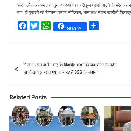
कारण लोक व्यवस्था/ कानून व्यवस्था पर प्रतिकूल प्रभाव पड़ने के मद्देनजर क
साथ ही मुकदमे की विवेचना मनोज नौटियाल, थानाध्यक्ष नेहरू कॉलोनी देहरादून द
F
T
W
S
Share
a
wi
h
h
ce
tt
at
ar
b
er
s
e
Post
o
A
नेपाली पीएम बालेन शाह के विवादित बयान के बाद सीमा पर बढ़ी
navigation
o
p
सतर्कता, दिन-रात गश्त कर रहे हैं SSB के जवान
k
p
Related Posts