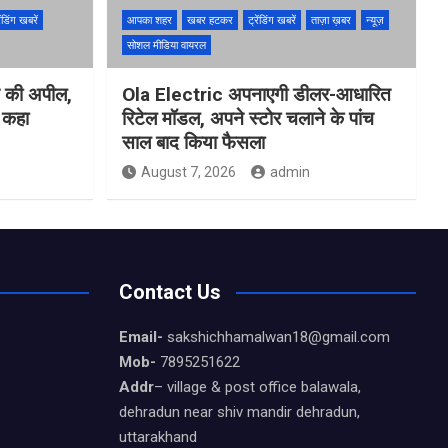
ेंडिंग खबरें
आपका शहर
खबर हटकर
ट्रेंडिंग खबरें
ताज़ा ख़बर
न्यूज़
सोशल मीडिया वायरल
ने की अपील,
Ola Electric अपनाएगी डीलर-आधारित
ो कहा
रिटेल मॉडल, अपने स्टोर चलाने के पांच
साल बाद किया फैसला
August 7, 2026
admin
Contact Us
Email-
sakshichhamalwan18@gmail.com
Mob-
7895251622
Addr
– village & post office balawala,
dehradun near shiv mandir dehradun,
uttarakhand