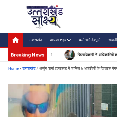
Skip
to
content
Uttarakhand Shakshya
My News Portal
उत्तराखंड
आपका शहर
चलो चले देवभूमि
राजनी
Breaking News
 बढ़ी पर्यटकों की आवाजाही
जिलाधिकारी ने अधिकारियों को दिए मानसून 
Home
उत्तराखंड
अर्जुन शर्मा हत्याकांड में शामिल 6 आरोपियों के खिलाफ गैंगस्