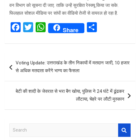
वन विभाग को सूचना दी जाए. ताकि उन्हें सुरक्षित रेस्क्यू किया जा सके.
फिलहाल सोशल मीडिया पर सांपों का वीडियो तेजी से वायरल हो रहा है.
F
T
W
S
Share
a
wi
h
h
ce
tt
at
ar
b
er
s
e
Post
Voting Update: उत्तराखंड के तीन निकायों में मतदान जारी, 10 हजार
o
A
navigation
से अधिक मतदाता करेंगे भाग्य का फैसला
o
p
k
p
बेटी की शादी के जेवरात से भरा बैग खोया, पुलिस ने 24 घंटे में ढूंढकर
लौटाया, चेहरे पर लौटी मुस्कान
S
e