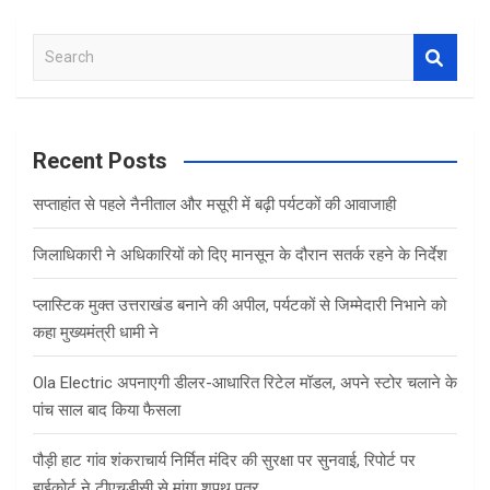
ce
tt
at
ar
b
er
s
e
S
o
A
e
o
p
a
r
k
p
c
Recent Posts
h
सप्ताहांत से पहले नैनीताल और मसूरी में बढ़ी पर्यटकों की आवाजाही
जिलाधिकारी ने अधिकारियों को दिए मानसून के दौरान सतर्क रहने के निर्देश
प्लास्टिक मुक्त उत्तराखंड बनाने की अपील, पर्यटकों से जिम्मेदारी निभाने को
कहा मुख्यमंत्री धामी ने
Ola Electric अपनाएगी डीलर-आधारित रिटेल मॉडल, अपने स्टोर चलाने के
पांच साल बाद किया फैसला
पौड़ी हाट गांव शंकराचार्य निर्मित मंदिर की सुरक्षा पर सुनवाई, रिपोर्ट पर
हाईकोर्ट ने टीएचडीसी से मांगा शपथ पत्र