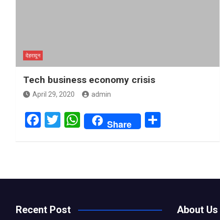
देहरादून
Tech business economy crisis
April 29, 2020
admin
F
T
W
S
Share
a
wi
h
h
ce
tt
at
ar
b
er
s
e
o
A
o
p
Recent Post
About Us
k
p