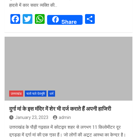
हादसे में कार सवार व्यक्ति की…
F
T
W
S
Share
a
wi
h
h
ce
tt
at
ar
b
er
s
e
o
A
o
p
k
p
उत्तराखंड
चलो चले देवभूमि
धर्म
दुर्गा मां के इस मंदिर में शेर भी दर्ज कराते हैं अपनी हाजिरी
January 23, 2023
admin
उत्तराखंड के पौड़ी गढ़वाल में कोटद्वार शहर से लगभग 11 किलोमीटर दूर
दुगड्डा में दुर्गा मां की एक गुफा हैं। जो लोगों की अटूट आस्था का केन्द्र है।