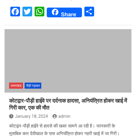
F
T
W
S
Share
a
wi
h
h
ce
tt
at
ar
b
er
s
e
o
A
o
p
k
p
उत्तराखंड
पौड़ी गढ़वाल
कोटद्वार-पौड़ी हाईवे पर दर्दनाक हादसा, अनियंत्रित होकर खाई में
गिरी कार, एक की मौत
January 18, 2024
admin
कोटद्वार-पौड़ी हाईवे से हादसे की खबर सामने आ रही है। जानकारी के
मुताबिक कार देवीखाल के पास अनियंत्रित होकर गहरी खाई में जा गिरी।