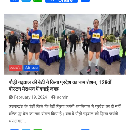
a
wi
h
h
ce
tt
at
ar
b
er
s
e
o
A
o
p
k
p
उत्तराखंड
पौड़ी गढ़वाल
पौड़ी गढ़वाल की बेटी ने किया प्रदेश का नाम रोशन, 128वीं
बोस्टन मैराथन में बनाई जगह
February 19, 2024
admin
उत्तराखंड के पौड़ी जिले कि बेटी प्रिया जयंती थपलियाल ने प्रदेश का ही नहीं
बल्कि पूरे देश का नाम रोशन किया है। बता दें पौड़ी गढ़वाल की प्रिया जयंती
थपलियाल…