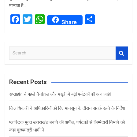
मान्यता है…
F
T
W
S
Share
a
wi
h
h
ce
tt
at
ar
b
er
s
e
S
o
A
e
o
p
a
r
k
p
c
Recent Posts
h
सप्ताहांत से पहले नैनीताल और मसूरी में बढ़ी पर्यटकों की आवाजाही
जिलाधिकारी ने अधिकारियों को दिए मानसून के दौरान सतर्क रहने के निर्देश
प्लास्टिक मुक्त उत्तराखंड बनाने की अपील, पर्यटकों से जिम्मेदारी निभाने को
कहा मुख्यमंत्री धामी ने