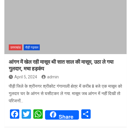
उत्तराखंड
पौड़ी गढ़वाल
आंगन में खेल रही मासूम थी सात साल की मासूम, उठा ले गया
गुलदार, मचा हड़कंप
April 5, 2024
admin
पौड़ी जिले के श्रीनगर श्रीकोट गंगानाली क्षेत्र में करीब 8 बजे एक मासूम को
गुलदार घर के आंगन से घसीटकर ले गया. मासूम जब आंगन में नहीं दिखी तो
परिजनों…
F
T
W
S
Share
a
wi
h
h