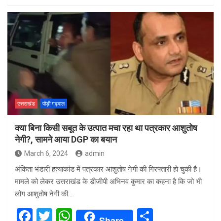
ce
tt
at
ar
b
er
s
e
o
A
o
p
k
p
उत्तराखंड
पौड़ी गढ़वाल
क्या बिना किसी सबूत के उत्पात मचा रहा था पत्रकार आशुतोष
नेगी?, सामने आया DGP का बयान
March 6, 2024
admin
अंकिता भंडारी हत्याकांड में पत्रकार आशुतोष नेगी की गिरफ्तारी हो चुकी है।
मामले को लेकर उत्तराखंड के डीजीपी अभिनव कुमार का कहना है कि जो भी
लोग आशुतोष नेगी की…
F
T
W
S
Share