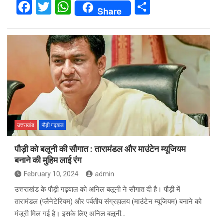
F
T
W
S
Share
a
wi
h
h
ce
tt
at
ar
b
er
s
e
o
A
o
p
k
p
उत्तराखंड
पौड़ी गढ़वाल
पौड़ी को बलूनी की सौगात : तारामंडल और माउंटेन म्यूजियम
बनाने की मुहिम लाई रंग
February 10, 2024
admin
उत्तराखंड के पौड़ी गढ़वाल को अनिल बलूनी ने सौगात दी है। पौड़ी में
तारामंडल (प्लैनेटेरियम) और पर्वतीय संग्रहालय (माउंटेन म्यूजियम) बनाने को
मंजूरी मिल गई है। इसके लिए अनिल बलूनी…