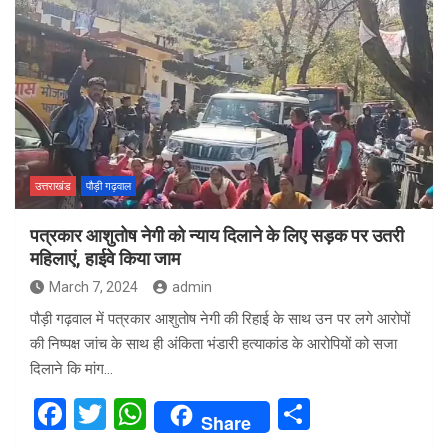
ce
tt
at
ar
b
er
s
e
o
A
o
p
k
p
उत्तराखंड
पौड़ी गढ़वाल
पत्रकार आशुतोष नेगी को न्याय दिलाने के लिए सड़क पर उतरी
महिलाएं, हाईवे किया जाम
March 7, 2024
admin
पौड़ी गढ़वाल में पत्रकार आशुतोष नेगी की रिहाई के साथ उन पर लगे आरोपों
की निष्पक्ष जांच के साथ ही अंकिता भंडारी हत्याकांड के आरोपियों को सजा
दिलाने कि मांग…
F
T
W
S
Share
a
wi
h
h