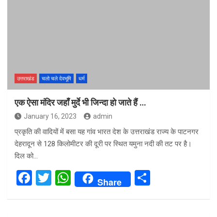
उत्तराखंड
चलो चले देवभूमि
धर्म
एक ऐसा मंदिर जहाँ मुर्दे भी जिन्दा हो जाते हैं …
January 16, 2023
admin
प्रकृति की वादियों में बसा यह गांव भारत देश के उत्तराखंड राज्य के पाटनगर
देहरादून से 128 किलोमीटर की दूरी पर स्थित यमुना नदी की तट पर है।
दिल को…
F
T
W
S
Share
a
wi
h
h
ce
tt
at
ar