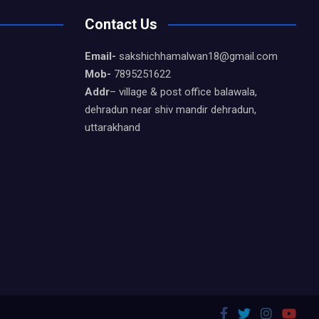
Contact Us
Email-
sakshichhamalwan18@gmail.com
Mob-
7895251622
Addr
– village & post office balawala,
dehradun near shiv mandir dehradun,
uttarakhand