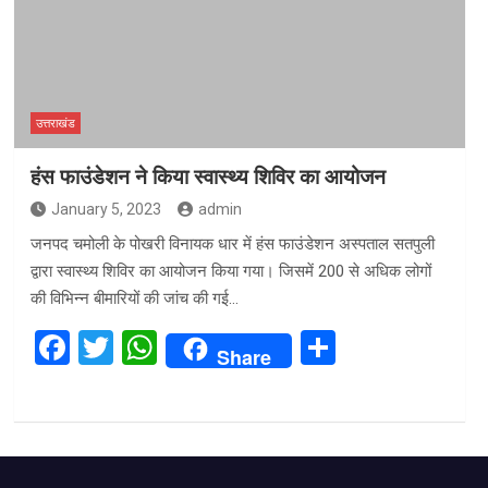
उत्तराखंड
हंस फाउंडेशन ने किया स्वास्थ्य शिविर का आयोजन
January 5, 2023
admin
जनपद चमोली के पोखरी विनायक धार में हंस फाउंडेशन अस्पताल सतपुली
द्वारा स्वास्थ्य शिविर का आयोजन किया गया। जिसमें 200 से अधिक लोगों
की विभिन्न बीमारियों की जांच की गई…
F
T
W
S
Share
a
wi
h
h
ce
tt
at
ar
b
er
s
e
o
A