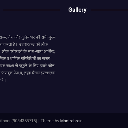
o
A
Gallery
o
p
k
p
य राज्य, देश और दुनियाभर की सभी मुख्य
ित करता है। उत्तराखण्ड की लोक
तों, लोक परंपराओ के साथ-साथ आर्थिक,
िक व धार्मिक गतिविधियों का सजग
खंड साक्ष्य से जुड़ने के लिए हमारे फोन
ा फेसबुक पेज,यू-ट्यूब चैनल,इंस्टाग्राम
करे।
ithani (9084358715) | Theme by
Mantrabrain