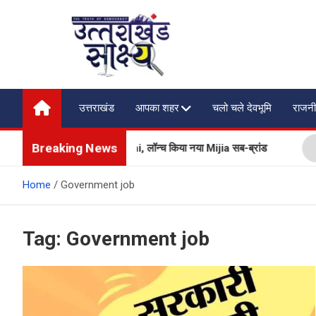
Skip
to
content
Uttarakhand Shakshya
My News Portal
उत्तराखंड
आपका शहर
चलो चले देवभूमि
राजनी
Breaking News
ब होम एप्लायंसेज भी बेचेगी Xiaomi, लॉन्च किया नया Mijia सब-ब्रांड
Home
Government job
Tag:
Government job