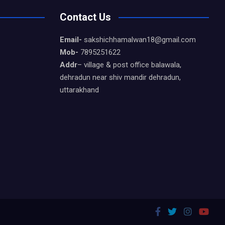
Contact Us
Email-
sakshichhamalwan18@gmail.com
Mob-
7895251622
Addr
– village & post office balawala,
dehradun near shiv mandir dehradun,
uttarakhand