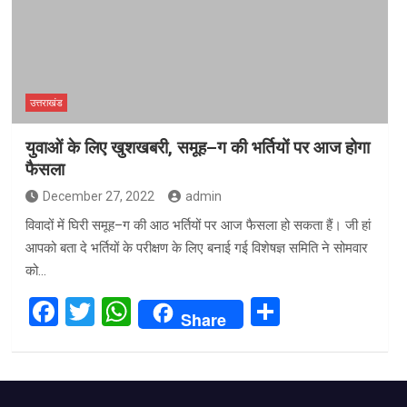
उत्तराखंड
युवाओं के लिए खुशखबरी, समूह–ग की भर्तियों पर आज होगा
फैसला
December 27, 2022
admin
विवादों में घिरी समूह–ग की आठ भर्तियों पर आज फैसला हो सकता हैं। जी हां
आपको बता दे भर्तियों के परीक्षण के लिए बनाई गई विशेषज्ञ समिति ने सोमवार
को…
F
T
W
S
Share
a
wi
h
h
ce
tt
at
ar
b
er
s
e