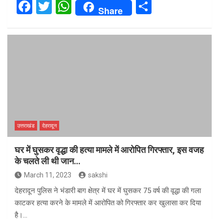
F
T
W
S
Share
a
wi
h
h
ce
tt
at
ar
b
er
s
e
o
A
o
p
k
p
उत्तराखंड
देहरादून
घर में घुसकर वृद्धा की हत्‍या मामले में आरोपित गिरफ्तार, इस वजह
के चलते ली थी जान…
March 11, 2023
sakshi
देहरादून पुलिस ने भंडारी बाग क्षेत्र में घर में घुसकर 75 वर्ष की वृद्धा की गला
काटकर हत्या करने के मामले में आरोपित को गिरफ्तार कर खुलासा कर दिया
है।…