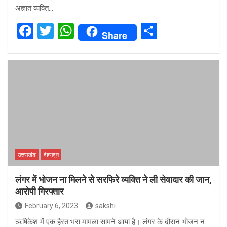
अज्ञात व्यक्ति…
F
T
W
S
Share
a
wi
h
h
ce
tt
at
ar
b
er
s
e
o
A
o
p
k
p
उत्तराखंड
देहरादून
लंगर में भोजन ना मिलने से सरफिरे व्यक्ति ने ली सेवादार की जान,
आरोपी गिरफ्तार
February 6, 2023
sakshi
ऋषिकेश में एक हैरत भरा मामला सामने आया है। लंगर के दौरान भोजन न