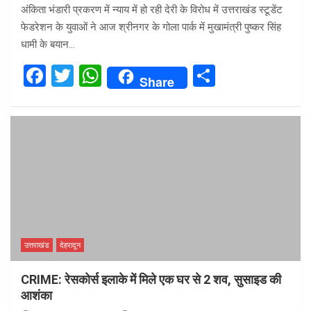
अंकिता भंडारी प्रकरण में न्याय में हो रही देरी के विरोध में उत्तराखंड स्टूडेंट
फेडरेशन के युवाओं ने आज श्रीनगर के गोला पार्क में मुखामंत्री पुष्कर सिंह
धामी के बयान…
F
T
W
S
Share
a
wi
h
h
ce
tt
at
ar
b
er
s
e
o
A
o
p
k
p
उत्तराखंड
देहरादून
CRIME: रेसकोर्स इलाके में मिले एक घर से 2 शव, सुसाइड की
आशंका