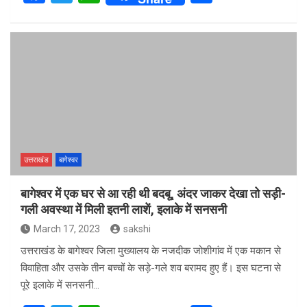
a
wi
h
h
ce
tt
at
ar
b
er
s
e
o
A
o
p
k
p
उत्तराखंड
बागेश्वर
बागेश्वर में एक घर से आ रही थी बदबू, अंदर जाकर देखा तो सड़ी-
गली अवस्था में मिली इतनी लाशें, इलाके में सनसनी
March 17, 2023
sakshi
उत्तराखंड के बागेश्वर जिला मुख्यालय के नजदीक जोशीगांव में एक मकान से
विवाहिता और उसके तीन बच्चों के सड़े-गले शव बरामद हुए हैं। इस घटना से
पूरे इलाके में सनसनी…