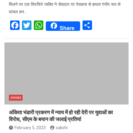
मिलने पर एक सिरफिरे व्यक्ति ने सेवादार पर पेचकस से हमला गंभीर रूप से
घायल कर…
F
T
W
S
Share
a
wi
h
h
ce
tt
at
ar
b
er
s
e
o
A
o
p
k
p
उत्तराखंड
अंकिता भंडारी प्रकरण में न्याय में हो रही देरी पर युवाओं का
विरोध, सीएम के बयान की जलाई प्रतियां
February 5, 2023
sakshi