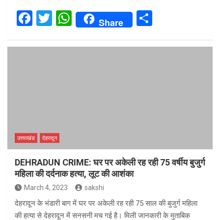
F
T
W
S
Share
a
wi
h
h
ce
tt
at
ar
b
er
s
e
o
A
o
p
k
p
उत्तराखंड
देहरादून
DEHRADUN CRIME: घर पर अकेली रह रही 75 वर्षीय बुजुर्ग
महिला की दर्दनाक हत्या, लूट की आशंका
March 4, 2023
sakshi
देहरादून के भंडारी बाग में घर पर अकेली रह रही 75 साल की बुजुर्ग महिला
की हत्या से देहरादून में सनसनी मच गई है। मिली जानकारी के मुताबिक