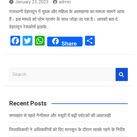
January 23, 2023
admin
राजधानी देहरादून में युवक और महिला के आत्महत्या का मामला सामने आया
हैं। इस मामले को प्रेम प्रसंग के साथ जोड़ा जा रहा है। आपको बता दे
देहरादून रेसकोर्स इलाके…
F
T
W
S
Share
a
wi
h
h
ce
tt
at
ar
b
er
s
e
S
o
A
e
o
p
a
r
k
p
c
Recent Posts
h
सप्ताहांत से पहले नैनीताल और मसूरी में बढ़ी पर्यटकों की आवाजाही
जिलाधिकारी ने अधिकारियों को दिए मानसून के दौरान सतर्क रहने के निर्देश