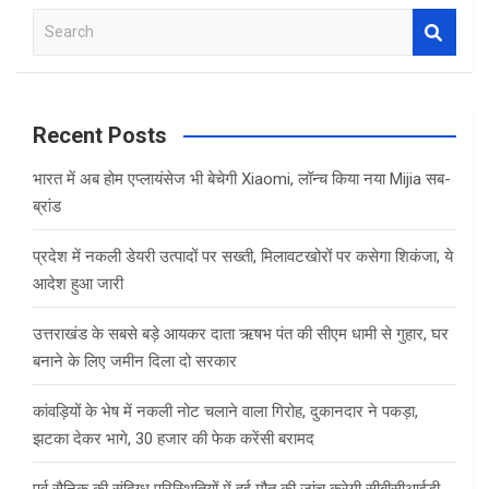
b
er
s
e
S
o
A
e
o
p
a
r
k
p
c
Recent Posts
h
भारत में अब होम एप्लायंसेज भी बेचेगी Xiaomi, लॉन्च किया नया Mijia सब-
ब्रांड
प्रदेश में नकली डेयरी उत्पादों पर सख्ती, मिलावटखोरों पर कसेगा शिकंजा, ये
आदेश हुआ जारी
उत्तराखंड के सबसे बड़े आयकर दाता ऋषभ पंत की सीएम धामी से गुहार, घर
बनाने के लिए जमीन दिला दो सरकार
कांवड़ियों के भेष में नकली नोट चलाने वाला गिरोह, दुकानदार ने पकड़ा,
झटका देकर भागे, 30 हजार की फेक करेंसी बरामद