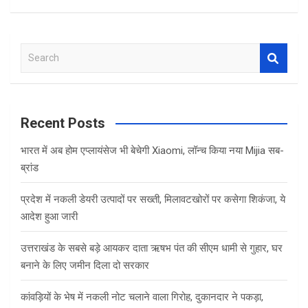
a
wi
h
h
ce
tt
at
ar
b
er
s
e
S
o
A
e
o
p
a
r
k
p
c
Recent Posts
h
भारत में अब होम एप्लायंसेज भी बेचेगी Xiaomi, लॉन्च किया नया Mijia सब-
ब्रांड
प्रदेश में नकली डेयरी उत्पादों पर सख्ती, मिलावटखोरों पर कसेगा शिकंजा, ये
आदेश हुआ जारी
उत्तराखंड के सबसे बड़े आयकर दाता ऋषभ पंत की सीएम धामी से गुहार, घर
बनाने के लिए जमीन दिला दो सरकार
कांवड़ियों के भेष में नकली नोट चलाने वाला गिरोह, दुकानदार ने पकड़ा,