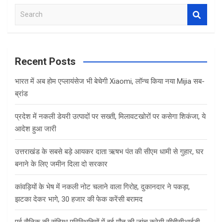
b
er
s
e
S
o
A
e
o
p
a
r
k
p
c
Recent Posts
h
भारत में अब होम एप्लायंसेज भी बेचेगी Xiaomi, लॉन्च किया नया Mijia सब-
ब्रांड
प्रदेश में नकली डेयरी उत्पादों पर सख्ती, मिलावटखोरों पर कसेगा शिकंजा, ये
आदेश हुआ जारी
उत्तराखंड के सबसे बड़े आयकर दाता ऋषभ पंत की सीएम धामी से गुहार, घर
बनाने के लिए जमीन दिला दो सरकार
कांवड़ियों के भेष में नकली नोट चलाने वाला गिरोह, दुकानदार ने पकड़ा,
झटका देकर भागे, 30 हजार की फेक करेंसी बरामद