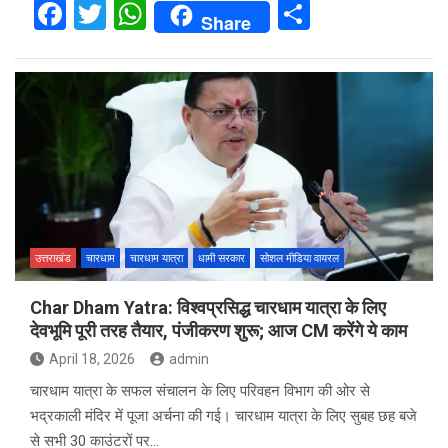
F
T
W
S
Share
a
wi
h
h
ce
tt
at
ar
b
er
s
e
o
A
o
p
k
p
उत्तराखंड
चारधाम
चारधाम यात्रा
धामी सरकार
सोशल मीडिया वायरल
Char Dham Yatra: विश्वप्रसिद्ध चारधाम यात्रा के लिए
देवभूमि पूरी तरह तैयार, पंजीकरण शुरू; आज CM करेंगे ये काम
April 18, 2026
admin
चारधाम यात्रा के सफल संचालन के लिए परिवहन विभाग की ओर से
भद्रकाली मंदिर में पूजा अर्चना की गई। चारधाम यात्रा के लिए सुबह छह बजे
से सभी 30 काउंटरों पर…