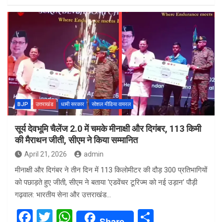
ce
tt
at
ar
b
er
s
e
o
A
o
p
k
p
BJP
उत्तराखंड
धामी सरकार
सोशल मीडिया वायरल
सूर्य देवभूमि चैलेंज 2.0 में चमके मीनाक्षी और दिगंबर, 113 किमी
की मैराथन जीती, सीएम ने किया सम्मानित
April 21, 2026
admin
मीनाक्षी और दिगंबर ने तीन दिन में 113 किलोमीटर की दौड़ 300 प्रतिभागियों
को पछाड़ते हुए जीती, सीएम ने बताया ‘एडवेंचर टूरिज्म को नई उड़ान’ पौड़ी
गढ़वाल: भारतीय सेना और उत्तराखंड…
F
T
W
S
Share