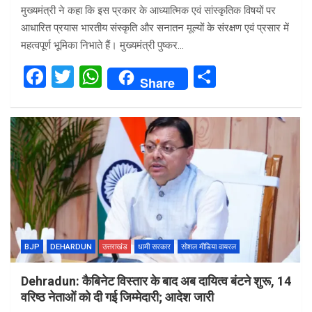
मुख्यमंत्री ने कहा कि इस प्रकार के आध्यात्मिक एवं सांस्कृतिक विषयों पर
आधारित प्रयास भारतीय संस्कृति और सनातन मूल्यों के संरक्षण एवं प्रसार में
महत्वपूर्ण भूमिका निभाते हैं। मुख्यमंत्री पुष्कर…
F
T
W
S
Share
a
wi
h
h
ce
tt
at
ar
b
er
s
e
o
A
o
p
k
p
BJP
DEHARDUN
उत्तराखंड
धामी सरकार
सोशल मीडिया वायरल
Dehradun: कैबिनेट विस्तार के बाद अब दायित्व बंटने शुरू, 14
वरिष्ठ नेताओं को दी गई जिम्मेदारी; आदेश जारी