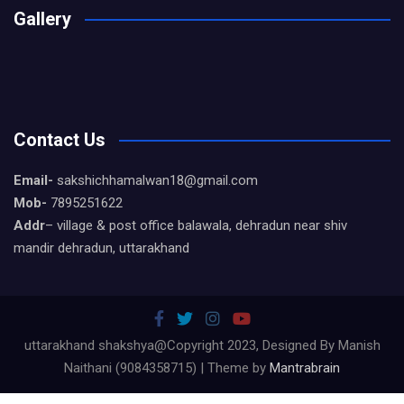
Gallery
Contact Us
Email-
sakshichhamalwan18@gmail.com
Mob-
7895251622
Addr
– village & post office balawala, dehradun near shiv
mandir dehradun, uttarakhand
uttarakhand shakshya@Copyright 2023, Designed By Manish
Naithani (9084358715) | Theme by
Mantrabrain