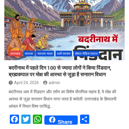
ce
tt
at
ar
b
er
s
e
o
A
o
p
k
p
उत्तराखंड
चारधाम
चारधाम यात्रा
धामी सरकार
सोशल मीडिया वायरल
बदरीनाथ में पहले दिन 100 से ज्यादा लोगों ने किया पिंडदान,
ब्रह्मकपाल पर मोक्ष की आस्था से जुड़ा है सनातन विधान
April 24, 2026
admin
बदरीनाथ धाम में पिंडदान और तर्पण का विशेष पौराणिक महत्व है, ये मोक्ष की
आस्था से जुड़ा सनातन विधान माना जाता है चमोली: उत्तराखंड के हिमालयी
आंचल में स्थित विश्व प्रसिद्ध…
F
T
W
S
Share
a
wi
h
h