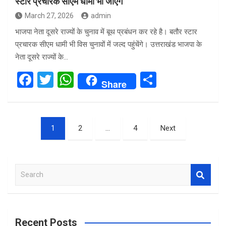
स्टार प्रचारक सीएम धामी भी जाएंगे
March 27, 2026
admin
भाजपा नेता दूसरे राज्यों के चुनाव में बूथ प्रबंधन कर रहे है। बतौर स्टार
प्रचारक सीएम धामी भी विस चुनावों में जल्द पहुंचेंगे। उत्तराखंड भाजपा के
नेता दूसरे राज्यों के…
F
T
W
S
Share
a
wi
h
h
ce
tt
at
ar
Posts
b
er
s
e
1
2
…
4
Next
pagination
o
A
o
p
S
k
p
e
a
r
c
Recent Posts