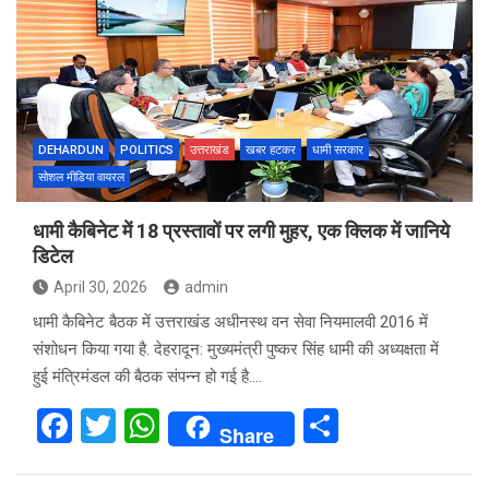
DEHARDUN
POLITICS
उत्तराखंड
खबर हटकर
धामी सरकार
सोशल मीडिया वायरल
धामी कैबिनेट में 18 प्रस्तावों पर लगी मुहर, एक क्लिक में जानिये
डिटेल
April 30, 2026
admin
धामी कैबिनेट बैठक में उत्तराखंड अधीनस्थ वन सेवा नियमालवी 2016 में
संशोधन किया गया है. देहरादून: मुख्यमंत्री पुष्कर सिंह धामी की अध्यक्षता में
हुई मंत्रिमंडल की बैठक संपन्न हो गई है.…
F
T
W
S
Share
a
wi
h
h