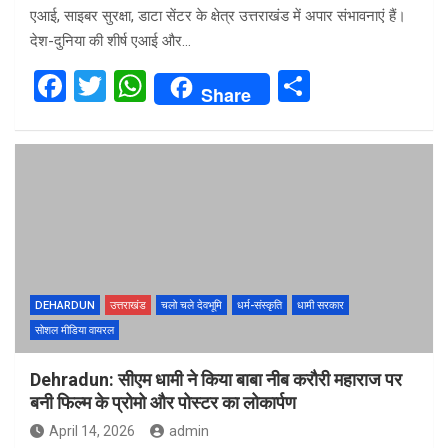
एआई, साइबर सुरक्षा, डाटा सेंटर के क्षेत्र उत्तराखंड में अपार संभावनाएं हैं।
देश-दुनिया की शीर्ष एआई और…
F
T
W
S
Share
a
wi
h
h
ce
tt
at
ar
b
er
s
e
o
A
o
p
k
p
DEHARDUN
उत्तराखंड
चलो चले देवभूमि
धर्म-संस्कृति
धामी सरकार
सोशल मीडिया वायरल
Dehradun: सीएम धामी ने किया बाबा नीब करौरी महाराज पर
बनी फिल्म के प्रोमो और पोस्टर का लोकार्पण
April 14, 2026
admin