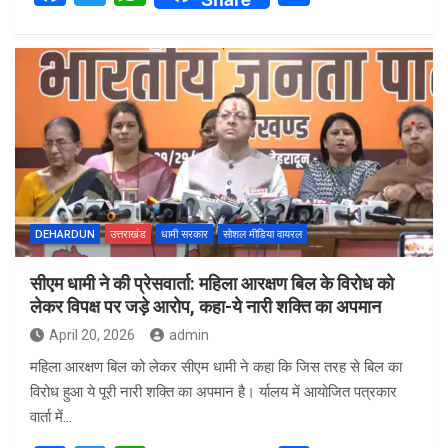
a
wi
h
h
ce
tt
at
ar
b
er
s
e
o
A
o
p
k
p
DEHARDUN
उत्तराखंड
धामी सरकार
सोशल मीडिया वायरल
सीएम धामी ने की प्रेसवार्ता: महिला आरक्षण बिल के विरोध को
लेकर विपक्ष पर जड़े आरोप, कहा-ये नारी शक्ति का अपमान
April 20, 2026
admin
महिला आरक्षण बिल को लेकर सीएम धामी ने कहा कि जिस तरह से बिल का
विरोध हुआ ये पूरी नारी शक्ति का अपमान है। र्यालय में आयोजित पत्रकार
वार्ता में…