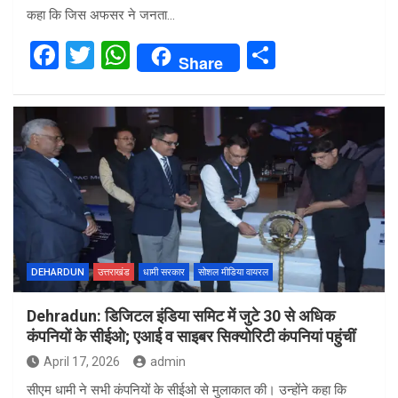
कहा कि जिस अफसर ने जनता…
F
T
W
S
Share
a
wi
h
h
ce
tt
at
ar
b
er
s
e
o
A
o
p
k
p
DEHARDUN
उत्तराखंड
धामी सरकार
सोशल मीडिया वायरल
Dehradun: डिजिटल इंडिया समिट में जुटे 30 से अधिक
कंपनियों के सीईओ; एआई व साइबर सिक्योरिटी कंपनियां पहुंचीं
April 17, 2026
admin
सीएम धामी ने सभी कंपनियों के सीईओ से मुलाकात की। उन्होंने कहा कि