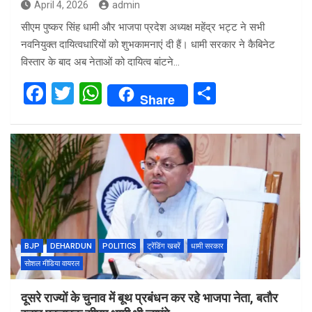
April 4, 2026
admin
सीएम पुष्कर सिंह धामी और भाजपा प्रदेश अध्यक्ष महेंद्र भट्ट ने सभी
नवनियुक्त दायित्वधारियों को शुभकामनाएं दी हैं। धामी सरकार ने कैबिनेट
विस्तार के बाद अब नेताओं को दायित्व बांटने…
F
T
W
S
Share
a
wi
h
h
ce
tt
at
ar
b
er
s
e
o
A
o
p
k
p
BJP
DEHARDUN
POLITICS
ट्रेंडिंग खबरें
धामी सरकार
सोशल मीडिया वायरल
दूसरे राज्यों के चुनाव में बूथ प्रबंधन कर रहे भाजपा नेता, बतौर