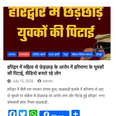
a
wi
h
h
ce
tt
at
ar
b
er
s
e
o
A
o
p
k
p
अपराध
उत्तराखंड
ट्रेंडिंग खबरें
ताज़ा ख़बरें
न्यूज़
सोशल मीडिया वायरल
हरिद्वार
हरिद्वार में महिला से छेड़छाड़ के आरोप में हरियाणा के युवकों
की पिटाई, वीडियो बनाते रहे लोग
July 15, 2026
admin
हरिद्वार में बीती रात जमकर हंगामा हुआ, खड़खड़ी इलाके में हरियाणा से आए
दो युवकों पर महिला से छेड़छाड़ का आरोप लगा और पिटाई हुई हरिद्वार: नगर
कोतवाली क्षेत्र स्थित खड़खड़ी…
F
T
W
S