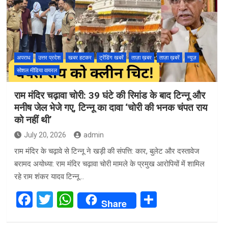
o
A
o
p
k
p
अपराध
उत्तर प्रदेश
खबर हटकर
ट्रेंडिंग खबरें
ताज़ा ख़बर
ताज़ा ख़बरें
न्यूज़
सोशल मीडिया वायरल
राम मंदिर चढ़ावा चोरी: 39 घंटे की रिमांड के बाद टिन्नू और
मनीष जेल भेजे गए, टिन्नू का दावा ‘चोरी की भनक चंपत राय
को नहीं थी’
July 20, 2026
admin
राम मंदिर के चढ़ावे से टिन्नू ने खड़ी की संपत्ति: कार, बुलेट और दस्तावेज
बरामद अयोध्या: राम मंदिर चढ़ावा चोरी मामले के प्रमुख आरोपियों में शामिल
रहे राम शंकर यादव टिन्नू…
F
T
W
S
Share
a
wi
h
h