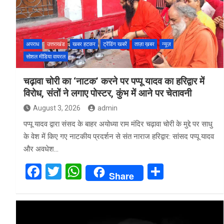
अपराध
उत्तराखंड
खबर हटकर
ट्रेंडिंग खबरें
ताज़ा ख़बर
न्यूज़
सोशल मीडिया वायरल
चढ़ावा चोरी का ‘नाटक’ करने पर पप्पू यादव का हरिद्वार में
विरोध, संतों ने लगाए पोस्टर, कुंभ में आने पर चेतावनी
August 3, 2026
admin
पप्पू यादव द्वारा संसद के बाहर अयोध्या राम मंदिर चढ़ावा चोरी के मुद्दे पर साधु
के वेश में किए गए नाटकीय प्रदर्शन से संत नाराज हरिद्वार: सांसद पप्पू यादव
और अवधेश…
F
T
W
S
Share
a
wi
h
h
ce
tt
at
ar
b
er
s
e