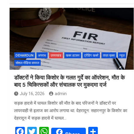
a
wi
h
h
ce
tt
at
ar
b
er
s
e
o
A
o
p
k
p
DEHARDUN
अपराध
उत्तराखंड
खबर हटकर
ट्रेंडिंग खबरें
ताज़ा ख़बर
न्यूज़
सोशल मीडिया वायरल
डॉक्टरों ने किया किशोर के गलत गुर्दे का ऑपरेशन, मौत के
बाद 5 चिकित्सकों और संचालक पर मुकदमा दर्ज
July 16, 2026
admin
सड़क हादसे में घायल किशोर की मौत के बाद परिजनों ने डॉक्टरों पर
लापरवाही से इलाज का आरोप लगाया था. देहरादून: सहारनपुर के किशोर का
देहरादून में सड़क हादसे में घायल…
F
T
W
S