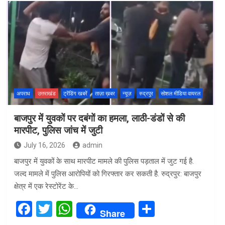
ce
tt
at
ar
b
er
s
e
o
A
o
p
k
p
अपराध
उत्तराखंड
ट्रेंडिंग खबरें
ताज़ा ख़बर
न्यूज़
रुद्रपुर
सोशल मीडिया वायरल
बाजपुर में युवकों पर दबंगों का हमला, लाठी-डंडों से की
मारपीट, पुलिस जांच में जुटी
July 16, 2026
admin
बाजपुर में युवकों के साथ मारपीट मामले की पुलिस पड़ताल में जुट गई है.
जल्द मामले में पुलिस आरोपियों को गिरफ्तार कर सकती है. रुद्रपुर: बाजपुर
क्षेत्र में एक रेस्टोरेंट के…
F
T
W
S
Share