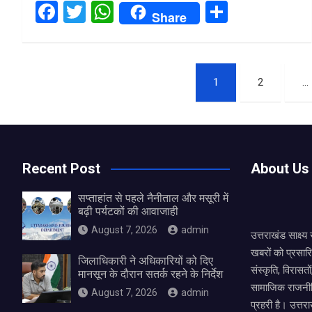
F
T
W
S
Share
a
wi
h
h
ce
tt
at
ar
Posts
b
er
s
e
1
2
…
o
A
pagination
o
p
k
p
Recent Post
About Us
सप्ताहांत से पहले नैनीताल और मसूरी में
बढ़ी पर्यटकों की आवाजाही
August 7, 2026
admin
उत्तराखंड साक्ष्
खबरों को प्रसार
जिलाधिकारी ने अधिकारियों को दिए
संस्कृति, विरास
मानसून के दौरान सतर्क रहने के निर्देश
सामाजिक राजनीत
August 7, 2026
admin
प्रहरी है। उत्तरा