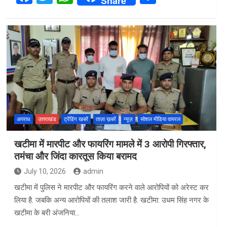
Share
a
wi
h
h
ce
tt
at
ar
b
er
s
e
o
A
o
p
k
p
अपराध
उत्तराखंड
ट्रेंडिंग खबरें
ताज़ा ख़बरें
न्यूज़
सोशल मीडिया वायरल
खटीमा में मारपीट और फायरिंग मामले में 3 आरोपी गिरफ्तार,
तमंचा और जिंदा कारतूस किया बरामद
July 10, 2026
admin
खटीमा में पुलिस ने मारपीट और फायरिंग करने वाले आरोपियों को अरेस्ट कर
लिया है. जबकि अन्य आरोपियों की तलाश जारी है. खटीमा: उधम सिंह नगर के
खटीमा के बरी अंजनिया…