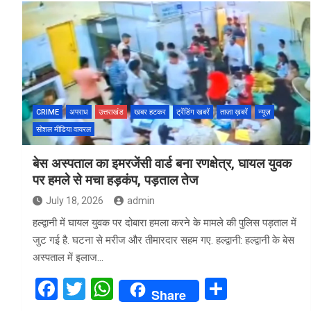
b
er
s
e
o
A
o
p
k
p
CRIME
अपराध
उत्तराखंड
खबर हटकर
ट्रेंडिंग खबरें
ताज़ा ख़बरें
न्यूज़
सोशल मीडिया वायरल
बेस अस्पताल का इमरजेंसी वार्ड बना रणक्षेत्र, घायल युवक
पर हमले से मचा हड़कंप, पड़ताल तेज
July 18, 2026
admin
हल्द्वानी में घायल युवक पर दोबारा हमला करने के मामले की पुलिस पड़ताल में
जुट गई है. घटना से मरीज और तीमारदार सहम गए. हल्द्वानी: हल्द्वानी के बेस
अस्पताल में इलाज…
F
T
W
S
Share