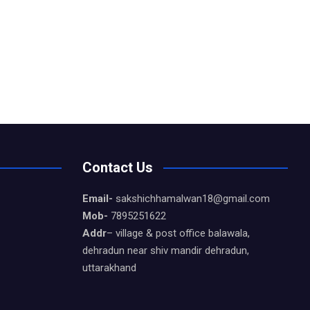
Contact Us
Email-
sakshichhamalwan18@gmail.com
Mob-
7895251622
Addr
– village & post office balawala,
dehradun near shiv mandir dehradun,
uttarakhand