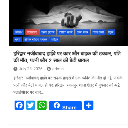
o
A
o
p
k
p
अपराध
उत्तराखंड
खबर हटकर
ट्रेंडिंग खबरें
ताज़ा ख़बर
ताज़ा ख़बरें
न्यूज़
भारत
सोशल मीडिया वायरल
हरिद्वार
हरिद्वार नजीबाबाद हाईवे पर कार और बाइक की टक्कर, पति
की मौत, पत्नी और 2 साल की बेटी घायल
July 23, 2026
admin
हरिद्वार नजीबाबाद हाईवे पर सड़क हादसे में एक व्यक्ति की मौत हो गई, जबकि
पत्नी और बेटी घायल हो गए. हरिद्वार: श्यामपुर थाना क्षेत्र में बुधवार को 4.2
फ्लाईओवर पर कार…
F
T
W
S
Share
a
wi
h
h
ce
tt
at
ar