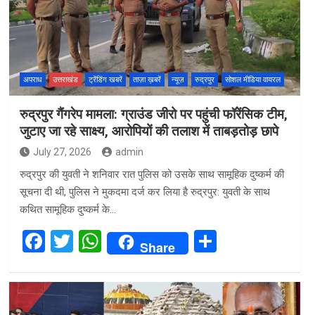
अपराध
उत्तराखंड
ट्रेंडिंग खबरें
ताज़ा ख़बरें
न्यूज़
रुद्रपुर
सोशल मीडिया वायरल
रुद्रपुर गैंगरेप मामला: ग्राउंड जीरो पर पहुंची फॉरेंसिक टीम,
जुटाए जा रहे साक्ष्य, आरोपियों की तलाश में ताबड़तोड़ छापे
July 27, 2026
admin
रुद्रपुर की युवती ने शनिवार रात पुलिस को उसके साथ सामूहिक दुष्कर्म की
सूचना दी थी, पुलिस ने मुकदमा दर्ज कर लिया है रुद्रपुर: युवती के साथ
कथित सामूहिक दुष्कर्म के…
F
T
W
S
Share
a
wi
h
h
ce
tt
at
ar
b
er
s
e