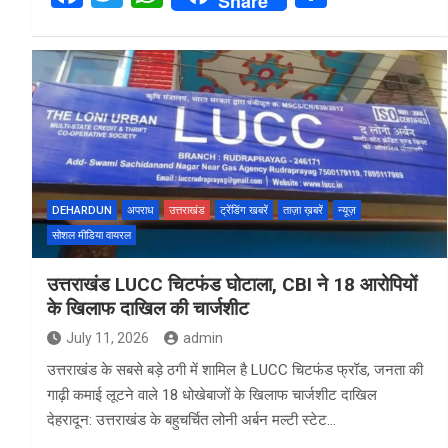
Share
a
wi
h
h
ce
tt
at
ar
b
er
s
e
o
A
o
p
k
p
DEHARDUN
अपराध
उत्तराखंड
ट्रेंडिंग खबरें
ताज़ा ख़बरें
न्यूज़
सोशल मीडिया वायरल
उत्तराखंड LUCC चिटफंड घोटाला, CBI ने 18 आरोपियों
के खिलाफ दाखिल की चार्जशीट
July 11, 2026
admin
उत्तराखंड के सबसे बड़े ठगी में शामिल है LUCC चिटफंड फ्रॉड, जनता की
गाढ़ी कमाई लूटने वाले 18 धोखेबाजों के खिलाफ चार्जशीट दाखिल
देहरादून: उत्तराखंड के बहुचर्चित लोनी अर्बन मल्टी स्टेट…