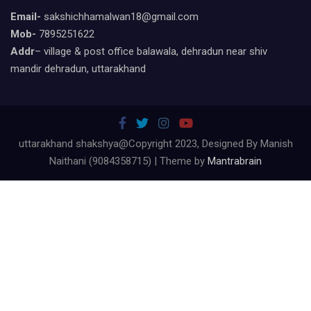
Email-
sakshichhamalwan18@gmail.com
Mob-
7895251622
Addr
– village & post office balawala, dehradun near shiv
mandir dehradun, uttarakhand
uttarakhand shakshya@Copyright 2023, Designed By Manish
Naithani (9084358715) | Theme by
Mantrabrain