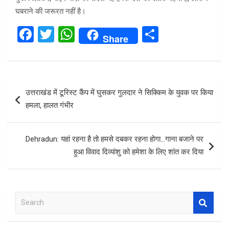
घबराने की जरूरत नहीं है।
F
T
W
S
Share
a
wi
h
h
ce
tt
at
ar
b
er
s
e
Post
उत्तराखंड में टूरिस्ट कैंप में घुसकर गुलदार ने सिक्किम के युवक पर किया
o
A
navigation
हमला, हालत गंभीर
o
p
k
p
Dehradun: यहां रहना है तो हमसे दबकर रहना होगा…गाना बजाने पर
हुआ विवाद दिव्यांशु को हमेशा के लिए शांत कर दिया
S
e
a