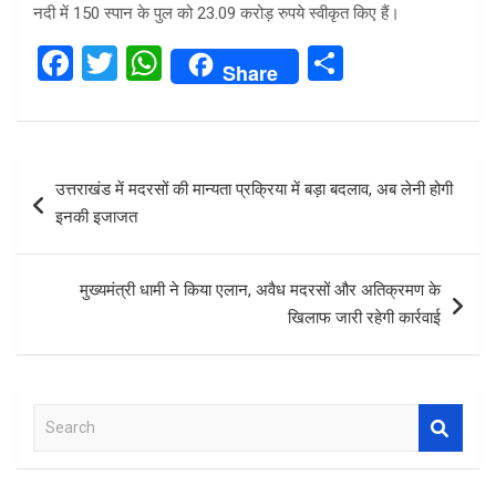
नदी में 150 स्पान के पुल को 23.09 करोड़ रुपये स्वीकृत किए हैं।
F
T
W
S
Share
a
wi
h
h
ce
tt
at
ar
b
er
s
e
Post
उत्तराखंड में मदरसों की मान्यता प्रक्रिया में बड़ा बदलाव, अब लेनी होगी
o
A
navigation
इनकी इजाजत
o
p
k
p
मुख्यमंत्री धामी ने किया एलान, अवैध मदरसों और अतिक्रमण के
खिलाफ जारी रहेगी कार्रवाई
S
e
a