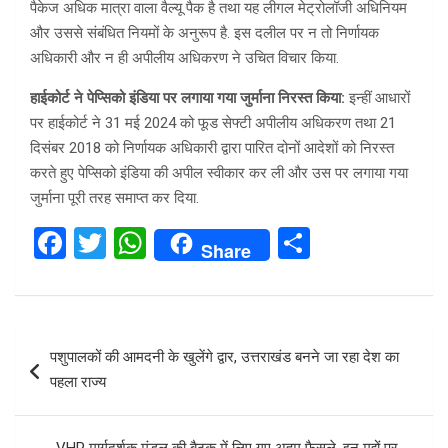
पैकेज अधिक मात्रा वाला वैल्यू पैक है तथा यह लीगल मेट्रोलॉजी अधिनियम
और उससे संबंधित नियमों के अनुरूप है. इस दलील पर न तो निर्णायक
अधिकारी और न ही अपीलीय अधिकरण ने उचित विचार किया.
हाईकोर्ट ने पेप्सिको इंडिया पर लगाया गया जुर्माना निरस्त किया:
इन्हीं आधारों
पर हाईकोर्ट ने 31 मई 2024 को फूड सेफ्टी अपीलीय अधिकरण तथा 21
दिसंबर 2018 को निर्णायक अधिकारी द्वारा पारित दोनों आदेशों को निरस्त
करते हुए पेप्सिको इंडिया की अपील स्वीकार कर ली और उस पर लगाया गया
जुर्माना पूरी तरह समाप्त कर दिया.
F
T
W
S
Share
a
wi
h
h
ce
tt
at
ar
b
er
s
e
Post
पशुपालकों की आमदनी के खुलेंगे द्वार, उत्तराखंड बनने जा रहा देश का
o
A
navigation
पहला राज्य
o
p
k
p
VHP मार्गदर्शक मंडल की बैठक में लिए गए अहम फैसले, इन मुद्दों पर