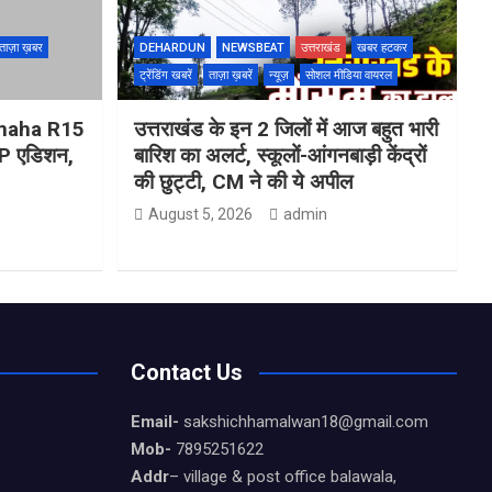
ताज़ा ख़बर
DEHARDUN
NEWSBEAT
उत्तराखंड
खबर हटकर
ट्रेंडिंग खबरें
ताज़ा ख़बरें
न्यूज़
सोशल मीडिया वायरल
Yamaha R15
उत्तराखंड के इन 2 जिलों में आज बहुत भारी
 एडिशन,
बारिश का अलर्ट, स्कूलों-आंगनबाड़ी केंद्रों
की छुट्टी, CM ने की ये अपील
August 5, 2026
admin
Contact Us
Email-
sakshichhamalwan18@gmail.com
Mob-
7895251622
Addr
– village & post office balawala,