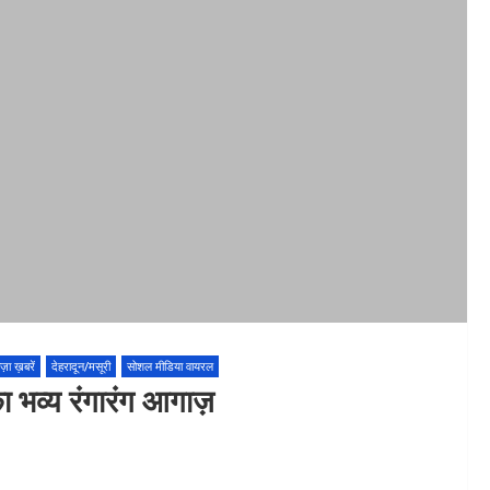
ज़ा ख़बरें
देहरादून/मसूरी
सोशल मीडिया वायरल
ा भव्य रंगारंग आगाज़